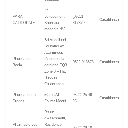
37
PARA
Lotissement
(0522)
Casablanca
CALIFORNIE
Bachkou –
817379
magasin N°3
Bd Abdelhadi
Boutaleb ex
Azemmour,
Pharmacie
résidence la
0522 913873.
Casablanca
Badia
corniche EQ3
Zone 3 – Hay
Hassani
Casablanca
Pharmacie des
50 rue Al
05 22 25 49
Casablanca
Stades
Fourat Maarif
25
Route
d’Azemmour,
Pharmacie Les
Résidence
05 22 29 10