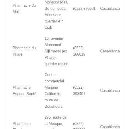
Morocco Mall,
Pharmacie du
Bd de l’océan
(0522)796681
Casablanca
Mall
Atlantique,
quartier Ain
Diab
16, avenue
Mohamed
Pharmacie du
(0522)
Sijilmassi (ex
Casablanca
Phare
266819
Phare),
quartier racine
Centre
commercial
Pharmacie
Marjane
(0522)
Casablanca
Espace Santé
Californie,
393401
route de
Bouskoura
275, route de
Pharmacie
la Mecque,
(0522)
Casablanca