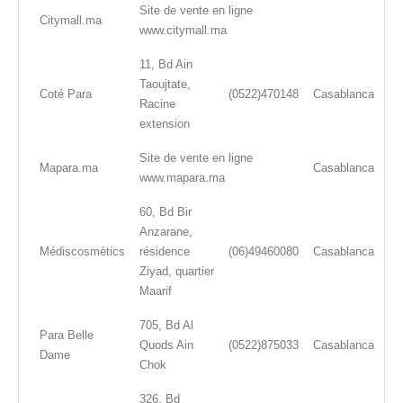
Site de vente en ligne
Citymall.ma
www.citymall.ma
11, Bd Ain
Taoujtate,
Coté Para
(0522)470148
Casablanca
Racine
extension
Site de vente en ligne
Mapara.ma
Casablanca
www.mapara.ma
60, Bd Bir
Anzarane,
Médiscosmétics
résidence
(06)49460080
Casablanca
Ziyad, quartier
Maarif
705, Bd Al
Para Belle
Quods Ain
(0522)875033
Casablanca
Dame
Chok
326, Bd