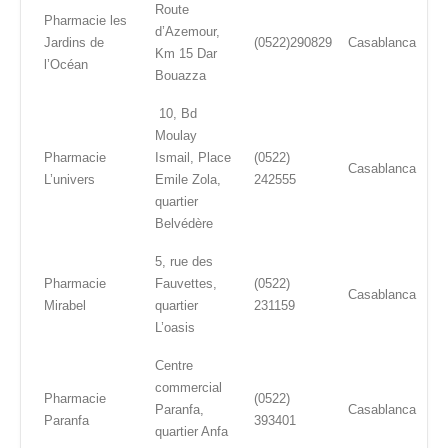
Route
Pharmacie les
d’Azemour,
Jardins de
(0522)290829
Casablanca
Km 15 Dar
l’Océan
Bouazza
10, Bd
Moulay
Pharmacie
Ismail, Place
(0522)
Casablanca
L’univers
Emile Zola,
242555
quartier
Belvédère
5, rue des
Pharmacie
Fauvettes,
(0522)
Casablanca
Mirabel
quartier
231159
L’oasis
Centre
commercial
Pharmacie
(0522)
Paranfa,
Casablanca
Paranfa
393401
quartier Anfa