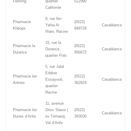
Fleming
quartier
522990
Californie
9, rue Ibn
Pharmacie
(0522)
Yahia Al
Casablanca
Khéops
949728
Ifrani, Racine
15, rue la
Pharmacie la
(0522)
Durance,
Casablanca
Durance
856672
quartier Polo
5, rue Jalal
Eddine
Pharmacie les
(0522)
Essayouti,
Casablanca
Arènes
362824
quartier
Racine
11, avenue
Pharmacie les
Driss Slaoui (
(0522)
Casablanca
Dunes d’Anfa
ex Témara),
393030
Val d’Anfa