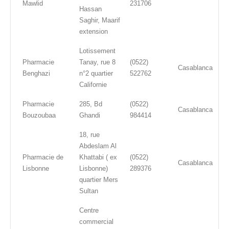
Mawlid
231706
Hassan
Saghir, Maarif
extension
Lotissement
Pharmacie
Tanay, rue 8
(0522)
Casablanca
Benghazi
n°2 quartier
522762
Californie
Pharmacie
285, Bd
(0522)
Casablanca
Bouzoubaa
Ghandi
984414
18, rue
Abdeslam Al
Pharmacie de
Khattabi ( ex
(0522)
Casablanca
Lisbonne
Lisbonne)
289376
quartier Mers
Sultan
Centre
commercial