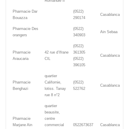
Romandie II
Pharmacie Dar
(0522)
Casablanca
Bouazza
290174
Pharmacie Des
(0522)
Ain Sebaa
orangers
340903
(0522)
Pharmacie
42 rue d’Ifrane
361305
Casablanca
Araucaria
CIL
(0522)
396105
quartier
Pharmacie
Californie,
(0522)
Casablanca
Benghazi
lotiss. Tanay
522762
rue 8 n°2
quartier
beausite,
Pharmacie
centre
Marjane Ain
commercial
0522673637
Casablanca