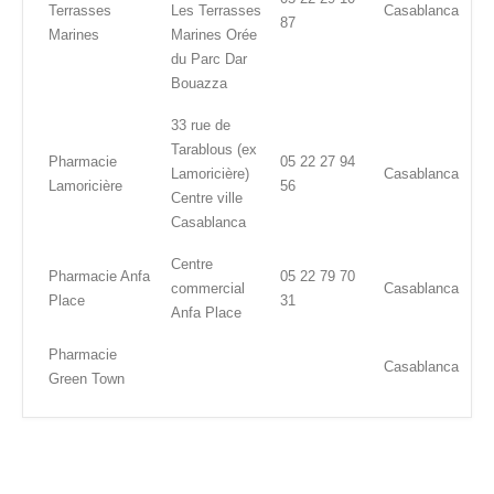
Terrasses
Les Terrasses
Casablanca
87
Marines
Marines Orée
du Parc Dar
Bouazza
33 rue de
Tarablous (ex
Pharmacie
05 22 27 94
Lamoricière)
Casablanca
Lamoricière
56
Centre ville
Casablanca
Centre
Pharmacie Anfa
05 22 79 70
commercial
Casablanca
Place
31
Anfa Place
Pharmacie
Casablanca
Green Town