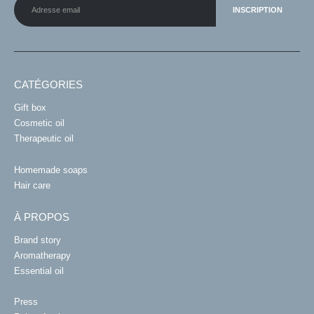
CATÉGORIES
Gift box
Cosmetic oil
Therapeutic oil
Homemade soaps
Hair care
À PROPOS
Brand story
Aromatherapy
Essential oil
Press