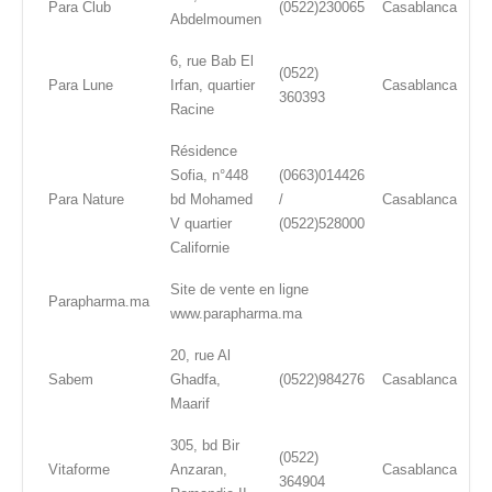
Para Club
(0522)230065
Casablanca
Abdelmoumen
6, rue Bab El
(0522)
Para Lune
Irfan, quartier
Casablanca
360393
Racine
Résidence
Sofia, n°448
(0663)014426
Para Nature
bd Mohamed
/
Casablanca
V quartier
(0522)528000
Californie
Site de vente en ligne
Parapharma.ma
www.parapharma.ma
20, rue Al
Sabem
Ghadfa,
(0522)984276
Casablanca
Maarif
305, bd Bir
(0522)
Vitaforme
Anzaran,
Casablanca
364904