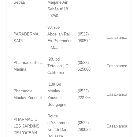
Sebâa
Marjane Ain
Sebâa n°18
20250
93, rue
PARADERMA
Abdellah Rajii,
(0522)
Casablanca
SARL
Ex Pyrennées
980572
– Maarif
98, bd
Pharmacie Bella
(0522)
Tétouan , Q.
Casablanca
Madina
525808
Californie
139 Bd
Pharmacie
Moulay
(0522)
Casablanca
Moulay Youssef
Youssef
222725
Bourgogne
Route
PHARMACIE
d’Azemmour
(0522)
LES JARDINS
Casablanca
Km 15 Dar
290829
DE L’OCEAN
Bouazza