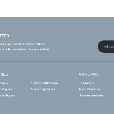
TTER
tes les dernières informations.
s à la newsletter dès aujourd'hui.
RIES
À PROPOS
adeaux
Savons artisanaux
La Marque
métiques
Soins capillaires
Aromathérapie
apeutiques
Huile essentielle