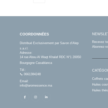
NEWSLE
COORDONNÉES
Recevez tou
Distribué Exclusivement par Savon d’Alep
Abonnez-vou
s.a.r.l.
Adresse:
14 rue Abou Al Waqt Khalaf RDC N°1 20050
Bourgogne Casablanca
Tél.:
CATÉGO
📞 0661384248
Coffrets c
Email:
Huiles cos
info@aromessence.ma
Huiles thér