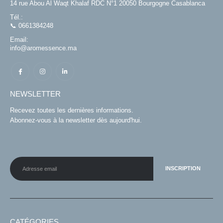
14 rue Abou Al Waqt Khalaf RDC N°1 20050 Bourgogne Casablanca
Tél.:
📞 0661384248
Email:
info@aromessence.ma
NEWSLETTER
Recevez toutes les dernières informations.
Abonnez-vous à la newsletter dès aujourd'hui.
CATÉGORIES