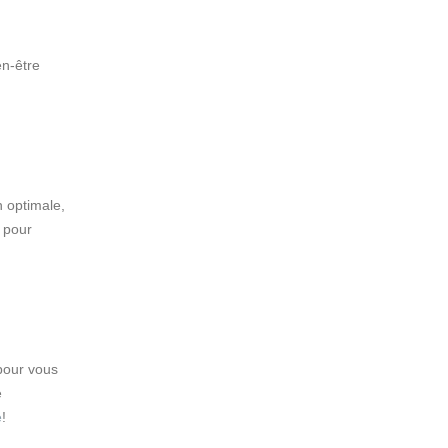
en-être
n optimale,
 pour
 pour vous
e
é
!