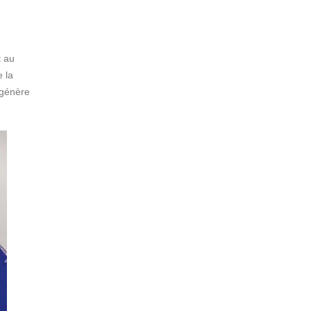
t au
e la
égénère