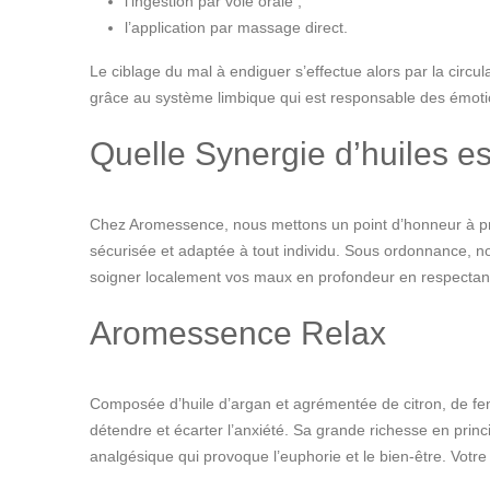
l’ingestion par voie orale ;
l’application par massage direct.
Le ciblage du mal à endiguer s’effectue alors par la circul
grâce au système limbique qui est responsable des émotions
Quelle Synergie d’huiles es
Chez Aromessence, nous mettons un point d’honneur à prop
sécurisée et adaptée à tout individu. Sous ordonnance, n
soigner localement vos maux en profondeur en respectant v
Aromessence Relax
Composée d’huile d’argan et agrémentée de citron, de feno
détendre et écarter l’anxiété. Sa grande richesse en princ
analgésique qui provoque l’euphorie et le bien-être. Vot