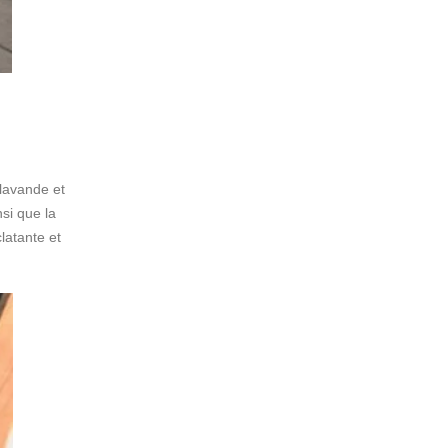
 lavande et
nsi que la
latante et