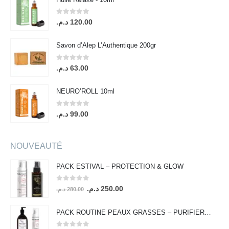
0
out of 5
د.م.
120.00
Savon d’Alep L’Authentique 200gr
0
out of 5
د.م.
63.00
NEURO’ROLL 10ml
0
out of 5
د.م.
99.00
NOUVEAUTÉ
PACK ESTIVAL – PROTECTION & GLOW
0
out of 5
Le
Le
د.م.
250.00
د.م.
280.00
prix
prix
initial
actuel
PACK ROUTINE PEAUX GRASSES – PURIFIER & PROTÉGER
était :
est :