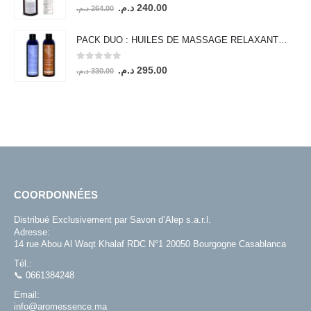
0
out of 5
250.00 د.م..
280.00 د.م..
Le
Le
د.م.
240.00
د.م.
264.00
prix
prix
initial
actuel
PACK DUO : HUILES DE MASSAGE RELAXANTE & AMINCISSANTE
était :
est :
0
out of 5
240.00 د.م..
264.00 د.م..
Le
Le
د.م.
295.00
د.م.
330.00
prix
prix
initial
actuel
était :
est :
295.00 د.م..
330.00 د.م..
COORDONNÉES
Distribué Exclusivement par Savon d’Alep s.a.r.l.
Adresse:
14 rue Abou Al Waqt Khalaf RDC N°1 20050 Bourgogne Casablanca
Tél.:
📞 0661384248
Email:
info@aromessence.ma