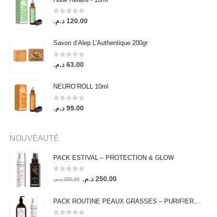
0
out of 5
د.م.
120.00
Savon d’Alep L’Authentique 200gr
0
out of 5
د.م.
63.00
NEURO’ROLL 10ml
0
out of 5
د.م.
99.00
NOUVEAUTÉ
PACK ESTIVAL – PROTECTION & GLOW
0
out of 5
Le
Le
د.م.
250.00
د.م.
280.00
prix
prix
initial
actuel
PACK ROUTINE PEAUX GRASSES – PURIFIER & PROTÉGER
était :
est :