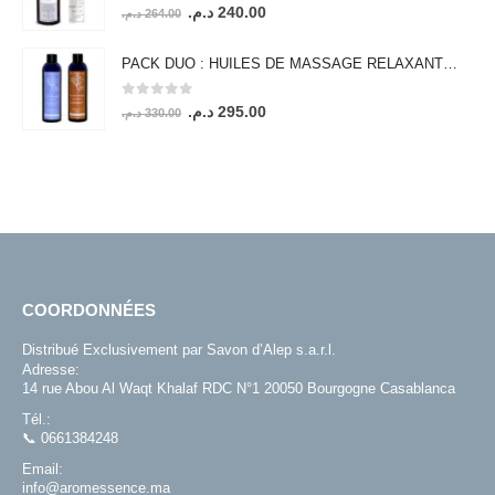
0
out of 5
250.00 د.م..
280.00 د.م..
Le
Le
د.م.
240.00
د.م.
264.00
prix
prix
initial
actuel
PACK DUO : HUILES DE MASSAGE RELAXANTE & AMINCISSANTE
était :
est :
0
out of 5
240.00 د.م..
264.00 د.م..
Le
Le
د.م.
295.00
د.م.
330.00
prix
prix
initial
actuel
était :
est :
295.00 د.م..
330.00 د.م..
COORDONNÉES
Distribué Exclusivement par Savon d’Alep s.a.r.l.
Adresse:
14 rue Abou Al Waqt Khalaf RDC N°1 20050 Bourgogne Casablanca
Tél.:
📞 0661384248
Email:
info@aromessence.ma